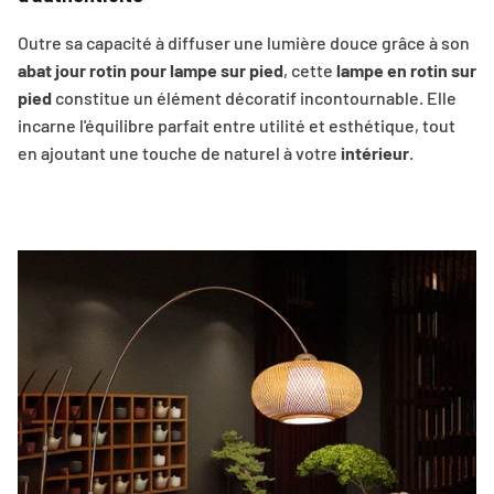
Outre sa capacité à diffuser une lumière douce grâce à son
abat jour rotin pour lampe sur pied
, cette
lampe en rotin sur
pied
constitue un élément décoratif incontournable. Elle
incarne l'équilibre parfait entre utilité et esthétique, tout
en ajoutant une touche de naturel à votre
intérieur
.