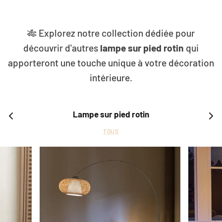
🎋 Explorez notre collection dédiée pour
découvrir d'autres
lampe sur pied rotin
qui
apporteront une touche unique à votre décoration
intérieure.
Lampe sur pied rotin
TOUS