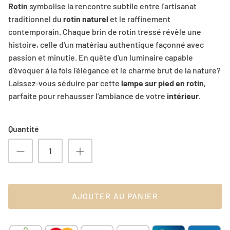
Rotin
symbolise la rencontre subtile entre l'artisanat
traditionnel du
rotin naturel
et le raffinement
contemporain. Chaque brin de rotin tressé révèle une
histoire, celle d'un matériau authentique façonné avec
passion et minutie. En quête d'un luminaire capable
d'évoquer à la fois l'élégance et le charme brut de la nature?
Laissez-vous séduire par cette
lampe sur pied en rotin
,
parfaite pour rehausser l'ambiance de votre
intérieur
.
Quantité
AJOUTER AU PANIER