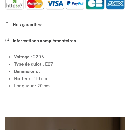
Nos garanties:
Informations complémentaires
Voltage :
220 V
Type de culot :
E27
Dimensions :
Hauteur : 110 cm
Longueur : 20 cm