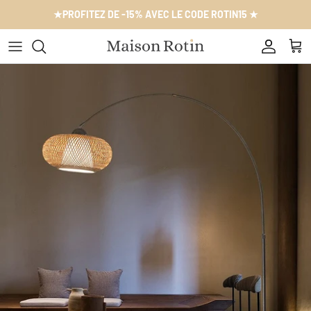
Passer
★PROFITEZ DE -15% AVEC LE CODE ROTIN15 ★
au
contenu
Abat jour rotin
Miroir rotin
Tabouret rotin
Poubelle rotin
Suspension Rotin
Panier rotin
Pouf rotin
Corbeille rotin
Lustre rotin
Tapis rotin
Table basse rotin
Malle rotin
Plafonnier rotin
Patere rotin
Table de chevet rotin
Coffre jouet rotin
Applique murale rotin
Porte manteau rotin
Chevets rotin
Coffre rotin
Lampe rotin
Cache pot rotin
Etagere rotin
Lanterne rotin
Vase rotin
Lampadaire rotin
Porte plante rotin