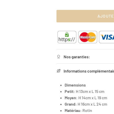
AJOUTE
Nos garanties:
Informations complémentai
Dimensions
Petit
: H 13cm x L 15 cm
Moyen
: H 14cm x L 19 cm
Grand
: H 16cm x L 24 cm
Matériau
: Rotin