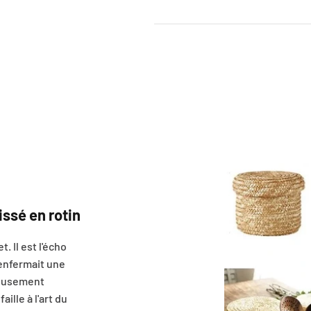
issé en rotin
. Il est l'écho
renfermait une
leusement
ille à l'art du