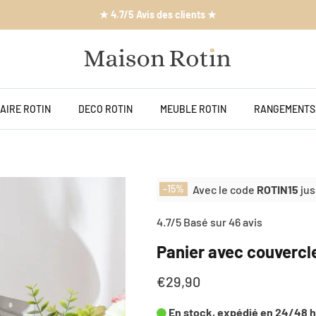
★ Service clientèle 5/7j ★
AIRE ROTIN
DECO ROTIN
MEUBLE ROTIN
RANGEMENTS
Avec le code
ROTIN15
jus
-15%
4.7/5 Basé sur 46 avis
Panier avec couvercle
€29,90
En stock, expédié en 24/48 