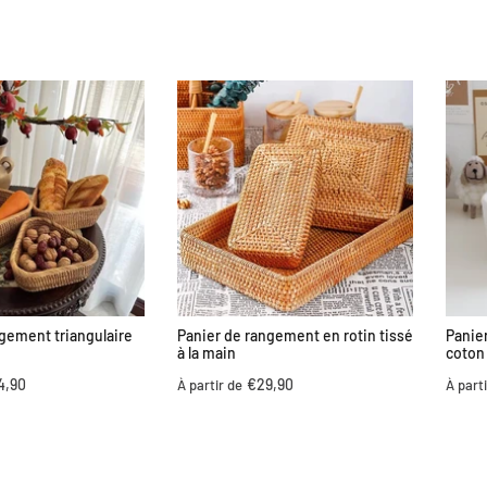
gement triangulaire
Panier de rangement en rotin tissé
Panie
à la main
coton 
4,90
€29,90
À partir de
À part