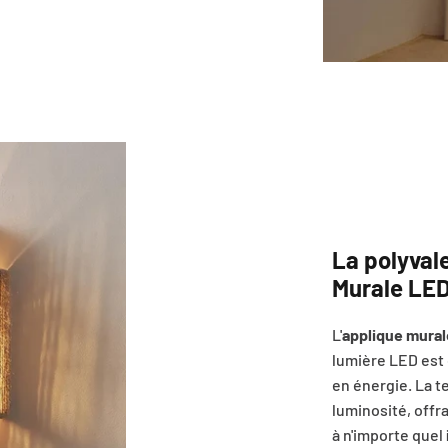
La polyval
Murale LE
L'
applique mural
lumière LED est
en énergie. La t
luminosité, offr
à n'importe quel