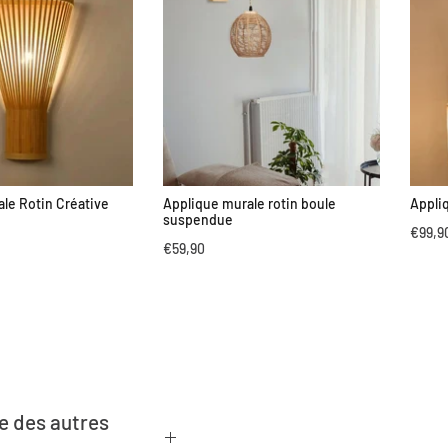
le Rotin Créative
Applique murale rotin boule
Appli
suspendue
€99,9
€59,90
le des autres