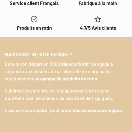
Service client Français
Fabriqué à la main
Produits en rotin
4.7/5 Avis clients
MAISON ROTIN - SITE OFFICIEL®
Depuis son départ en 2009,
Maison Rotin
® s'engage à
répondre aux besoins de sa clientèle en élargissant
constamment sa
gamme de produits en rotin.
Sublimez vos décors, en leur apportant une touche
d'authenticité, de chaleur, de nature et de tropiques.
Laissez-vous inspirer pour créer
des ambiances uniques.