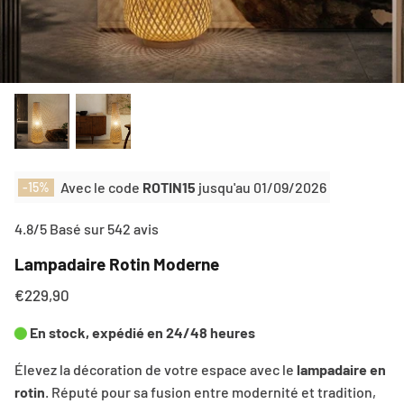
Lampe sur pied rotin
Cadre rotin
Lampe de chevet rotin
Cadre photo rotin
Horloge rotin
Avec le code
ROTIN15
jusqu'au
01/09/2026
-15%
4.8/5 Basé sur 542 avis
Lampadaire Rotin Moderne
€229,90
En stock, expédié en 24/48 heures
Élevez la décoration de votre espace avec le
lampadaire en
rotin
. Réputé pour sa fusion entre modernité et tradition,