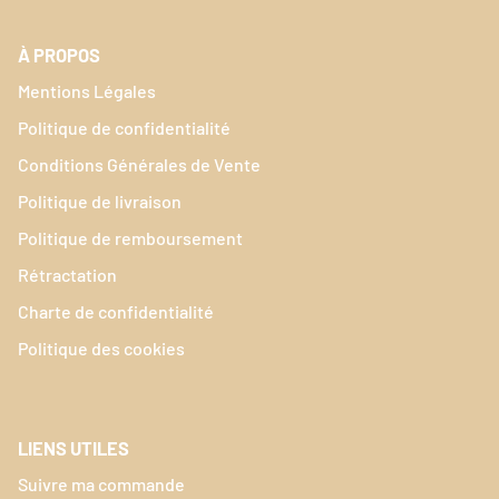
À PROPOS
Mentions Légales
Politique de confidentialité
Conditions Générales de Vente
Politique de livraison
Politique de remboursement
Rétractation
Charte de confidentialité
Politique des cookies
LIENS UTILES
Suivre ma commande