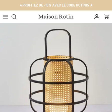
Passer
★PROFITEZ DE -15% AVEC LE CODE ROTIN15 ★
au
contenu
Abat jour rotin
Miroir rotin
Tabouret rotin
Poubelle rotin
Suspension Rotin
Panier rotin
Pouf rotin
Corbeille rotin
Lustre rotin
Tapis rotin
Table basse rotin
Malle rotin
Plafonnier rotin
Patere rotin
Table de chevet rotin
Coffre jouet rotin
Applique murale rotin
Porte manteau rotin
Chevets rotin
Coffre rotin
Lampe rotin
Cache pot rotin
Etagere rotin
Lanterne rotin
Vase rotin
Lampadaire rotin
Porte plante rotin