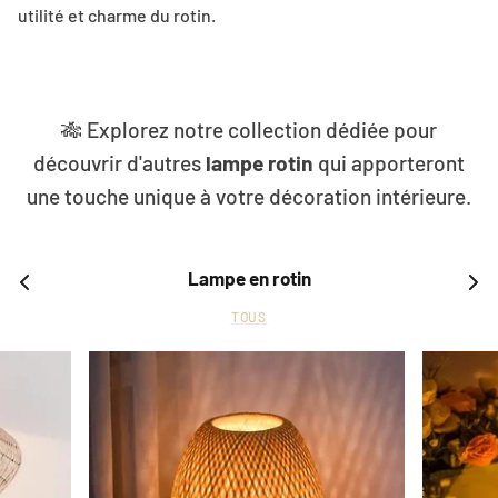
utilité et charme du rotin.
🎋 Explorez notre collection dédiée pour
découvrir d'autres
lampe rotin
qui apporteront
une touche unique à votre décoration intérieure.
Lampe en rotin
TOUS