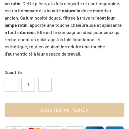
en rotin
. Cette pièce, à la fois élégante et contemporaine,
est un hommage à la beauté
naturelle
de ce matériau
ancien. Sa luminosité douce, filtrée à travers l'
abat jour
lampe rotin
, apporte une touche chaleureuse et apaisante
à tout
intérieur
. Elle est le compagnon idéal pour ceux qui
recherchent un éclairage à la fois fonctionnel et
esthétique, tout en voulant introduire une touche
d'authenticité à leur espace de travail.
Quantité
AJOUTER AU PANIER