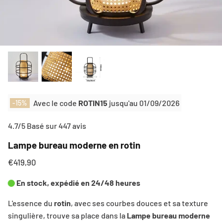
Lampe sur pied rotin
Cadre rotin
Lampe de chevet rotin
Cadre photo rotin
Horloge rotin
Avec le code
ROTIN15
jusqu'au
01/09/2026
-15%
4.7/5 Basé sur 447 avis
Lampe bureau moderne en rotin
€419,90
En stock, expédié en 24/48 heures
L'essence du
rotin
, avec ses courbes douces et sa texture
singulière, trouve sa place dans la
Lampe bureau moderne