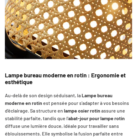
Lampe bureau moderne en rotin : Ergonomie et
esthétique
Au-delà de son design séduisant, la
Lampe bureau
moderne en rotin
est pensée pour s'adapter à vos besoins
d'éclairage. Sa structure en
lampe osier rotin
assure une
stabilité parfaite, tandis que l'
abat-jour pour lampe rotin
diffuse une lumière douce, idéale pour travailler sans
éblouissements. Elle symbolise la fusion parfaite entre