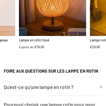
apeau
Lampe en rotin tissé
Lampe roti
€79,90
€29,90
À partir de
FOIRE AUX QUESTIONS SUR LES LAMPE EN ROTIN
Qu'est-ce qu'une lampe en rotin ?
Pourquoi choisir une lampe rotin pour mon