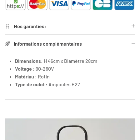
Nos garanties:
Informations complémentaires
Dimensions:
H 46cm x Diamètre 28cm
Voltage :
90-260V
Matériau
: Rotin
Type de culot :
Ampoules E27