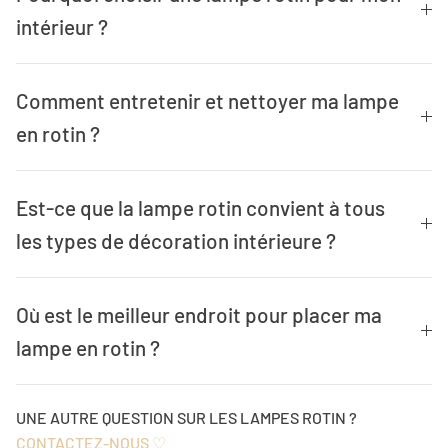
intérieur ?
Comment entretenir et nettoyer ma lampe
en rotin ?
Est-ce que la lampe rotin convient à tous
les types de décoration intérieure ?
Où est le meilleur endroit pour placer ma
lampe en rotin ?
UNE AUTRE QUESTION SUR LES LAMPES ROTIN ?
CONTACTEZ-NOUS ♡