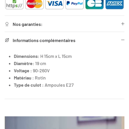
Nos garanties:
Informations complémentaires
Dimensions:
H 15cm x L 15cm
Diamètre:
19 cm
Voltage :
90-260V
Matériau
: Rotin
Type de culot :
Ampoules E27