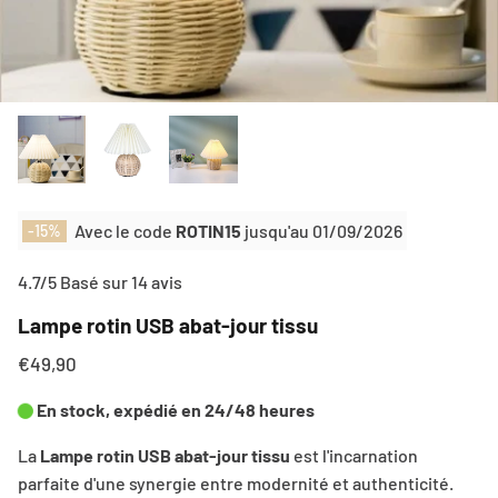
Lampe sur pied rotin
Cadre rotin
Lampe de chevet rotin
Cadre photo rotin
Horloge rotin
Avec le code
ROTIN15
jusqu'au
01/09/2026
-15%
4.7/5 Basé sur 14 avis
Lampe rotin USB abat-jour tissu
€49,90
En stock, expédié en 24/48 heures
La
Lampe rotin USB abat-jour tissu
est l'incarnation
parfaite d'une synergie entre modernité et authenticité.