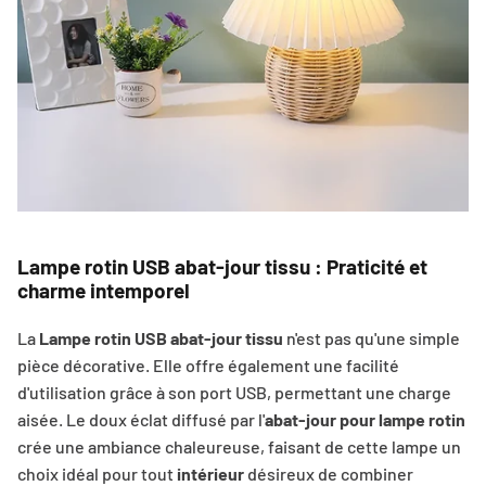
Lampe rotin USB abat-jour tissu : Praticité et
charme intemporel
La
Lampe rotin USB abat-jour tissu
n'est pas qu'une simple
pièce décorative. Elle offre également une facilité
d'utilisation grâce à son port USB, permettant une charge
aisée. Le doux éclat diffusé par l'
abat-jour pour lampe rotin
crée une ambiance chaleureuse, faisant de cette lampe un
choix idéal pour tout
intérieur
désireux de combiner