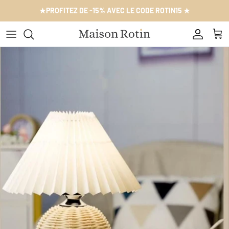
Passer
★PROFITEZ DE -15% AVEC LE CODE ROTIN15 ★
au
contenu
Abat jour rotin
Miroir rotin
Tabouret rotin
Poubelle rotin
Suspension Rotin
Panier rotin
Pouf rotin
Corbeille rotin
Lustre rotin
Tapis rotin
Table basse rotin
Malle rotin
Plafonnier rotin
Patere rotin
Table de chevet rotin
Coffre jouet rotin
Applique murale rotin
Porte manteau rotin
Chevets rotin
Coffre rotin
Lampe rotin
Cache pot rotin
Etagere rotin
Lanterne rotin
Vase rotin
Lampadaire rotin
Porte plante rotin