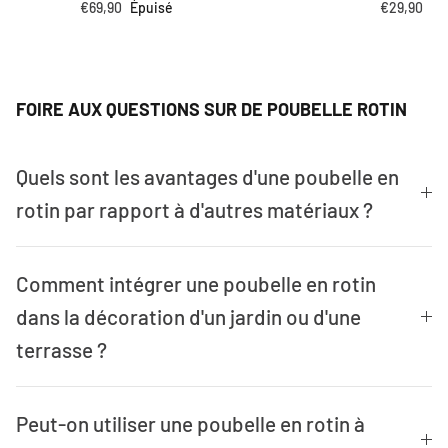
€69,90
Épuisé
€29,90
FOIRE AUX QUESTIONS SUR DE POUBELLE ROTIN
Quels sont les avantages d'une poubelle en
rotin par rapport à d'autres matériaux ?
Comment intégrer une poubelle en rotin
dans la décoration d'un jardin ou d'une
terrasse ?
Peut-on utiliser une poubelle en rotin à