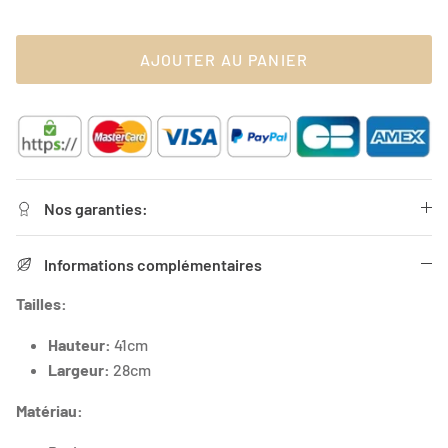
AJOUTER AU PANIER
Nos garanties:
Informations complémentaires
Tailles:
Hauteur:
41cm
Largeur:
28cm
Matériau: