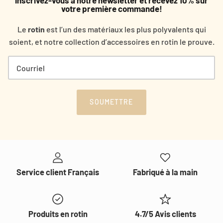
Inscrivez-vous à notre newsletter et recevez 10% sur
votre première commande!
Le
rotin
est l’un des matériaux les plus polyvalents qui
soient, et notre collection d’accessoires en rotin le prouve.
SOUMETTRE
Service client Français
Fabriqué à la main
Produits en rotin
4.7/5 Avis clients