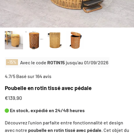
Lampe sur pied rotin
Cadre rotin
Lampe de chevet rotin
Cadre photo rotin
Horloge rotin
Avec le code
ROTIN15
jusqu'au
01/09/2026
-15%
4.7/5 Basé sur 164 avis
Poubelle en rotin tissé avec pédale
€139,90
En stock, expédié en 24/48 heures
Découvrez l'union parfaite entre fonctionnalité et design
avec notre
poubelle en rotin tissé avec pédale
. Cet objet du