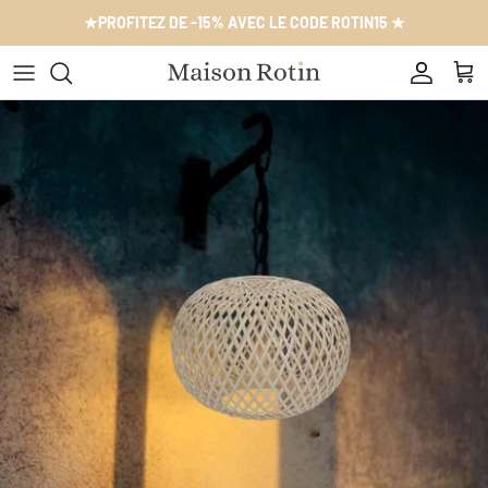
Passer
★PROFITEZ DE -15% AVEC LE CODE ROTIN15 ★
au
contenu
Abat jour rotin
Miroir rotin
Tabouret rotin
Poubelle rotin
Suspension Rotin
Panier rotin
Pouf rotin
Corbeille rotin
Lustre rotin
Tapis rotin
Table basse rotin
Malle rotin
Plafonnier rotin
Patere rotin
Table de chevet rotin
Coffre jouet rotin
Applique murale rotin
Porte manteau rotin
Chevets rotin
Coffre rotin
Lampe rotin
Cache pot rotin
Etagere rotin
Lanterne rotin
Vase rotin
Lampadaire rotin
Porte plante rotin