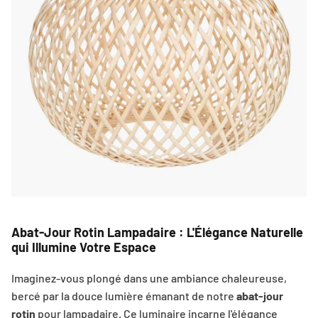
Abat-Jour Rotin Lampadaire : L'Élégance Naturelle
qui Illumine Votre Espace
Imaginez-vous plongé dans une ambiance chaleureuse,
bercé par la douce lumière émanant de notre
abat-jour
rotin
pour lampadaire. Ce luminaire incarne l'élégance