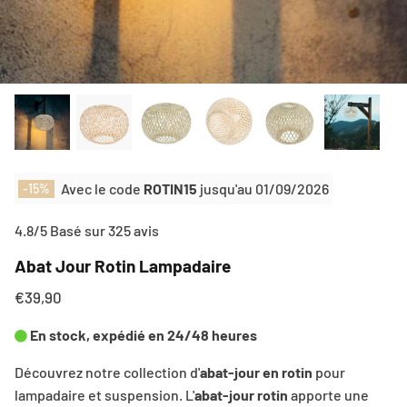
Lampe sur pied rotin
Cadre rotin
Lampe de chevet rotin
Cadre photo rotin
Horloge rotin
Avec le code
ROTIN15
jusqu'au
01/09/2026
-15%
4.8/5 Basé sur 325 avis
Abat Jour Rotin Lampadaire
€39,90
En stock, expédié en 24/48 heures
Découvrez notre collection d'
abat-jour en rotin
pour
lampadaire et suspension. L'
abat-jour rotin
apporte une