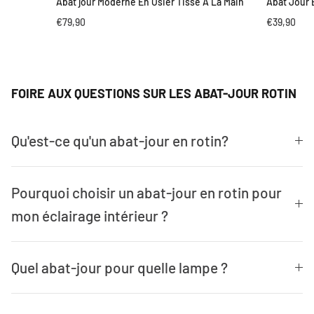
Abat jour Moderne En Osier Tissé À La Main
Abat Jour
€79,90
€39,90
FOIRE AUX QUESTIONS SUR LES ABAT-JOUR ROTIN
Qu'est-ce qu'un abat-jour en rotin?
Pourquoi choisir un abat-jour en rotin pour
mon éclairage intérieur ?
Quel abat-jour pour quelle lampe ?