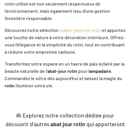
rotin utilisé est non seulement respectueux de
l'environnement, mais également issu d'une gestion
forestière responsable.
Découvrez notre sélection
d'
abat-jours en rotin
et apportez
une touche de nature à votre décoration intérieure. Offrez-
vous l'élégance et la simplicité du rotin, tout en contribuant
à réduire votre empreinte carbone.
Transformez votre espace en un havre de paix éclairé par la
beauté naturelle de l'
abat-jour rotin
pour
lampadaire
.
Commandez le vôtre dès aujourd'hui et laissez la magie du
rotin
illuminer votre vie.
🎋 Explorez notre collection dédiée pour
découvrir d'autres
abat jour rotin
qui apporteront