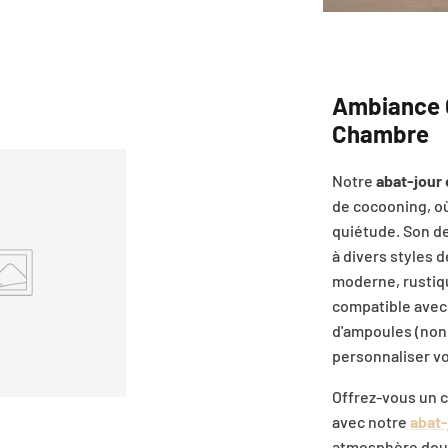
Ambiance C
Chambre
Notre
abat-jour 
de cocooning, o
quiétude. Son d
à divers styles d
moderne, rustique
compatible avec 
d'ampoules (non 
personnaliser vo
Offrez-vous un 
avec notre
abat-
atmosphère douce