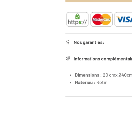
Nos garanties:
Informations complémentai
Dimensions :
20 cmx Ø40c
Matériau
: Rotin