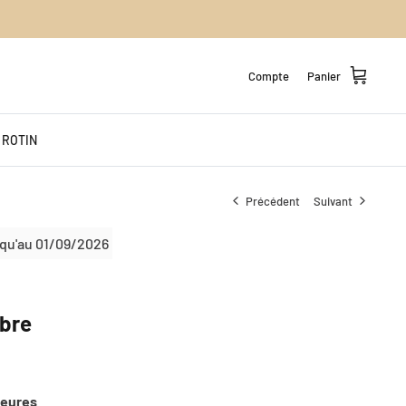
Compte
Panier
 ROTIN
Précédent
Suivant
qu'au
01/09/2026
mbre
heures