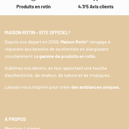
Produits en rotin
4.7/5 Avis clients
MAISON ROTIN - SITE OFFICIEL®
Depuis son départ en 2009,
Maison Rotin
® s'engage à
répondre aux besoins de sa clientèle en élargissant
constamment sa
gamme de produits en rotin.
Sublimez vos décors, en leur apportant une touche
d'authenticité, de chaleur, de nature et de tropiques.
Laissez-vous inspirer pour créer
des ambiances uniques.
À PROPOS
Mentions Légales