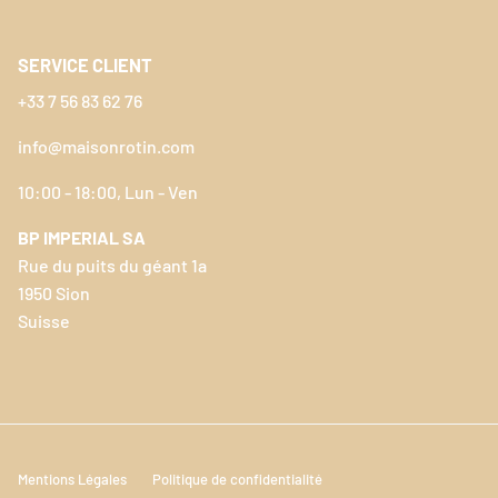
SERVICE CLIENT
+33 7 56 83 62 76
info@maisonrotin.com
10:00 - 18:00, Lun - Ven
BP IMPERIAL SA
Rue du puits du géant 1a
1950 Sion
Suisse
Mentions Légales
Politique de confidentialité