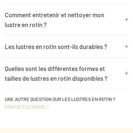
Comment entretenir et nettoyer mon
lustre en rotin ?
Les lustres en rotin sont-ils durables ?
Quelles sont les différentes formes et
tailles de lustres en rotin disponibles ?
UNE AUTRE QUESTION SUR LES LUSTRES EN ROTIN ?
CONTACTEZ-NOUS ♡