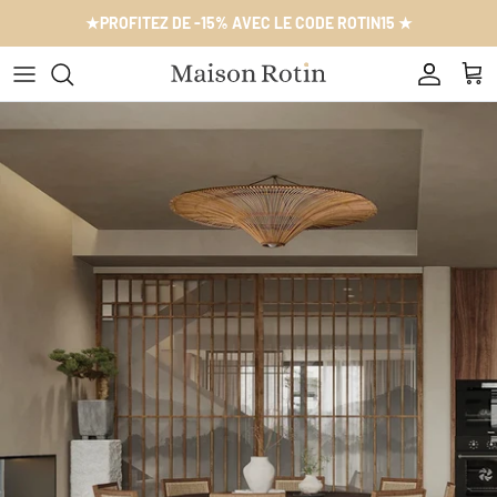
Passer
★PROFITEZ DE -15% AVEC LE CODE ROTIN15 ★
au
contenu
Abat jour rotin
Miroir rotin
Tabouret rotin
Poubelle rotin
Suspension Rotin
Panier rotin
Pouf rotin
Corbeille rotin
Lustre rotin
Tapis rotin
Table basse rotin
Malle rotin
Plafonnier rotin
Patere rotin
Table de chevet rotin
Coffre jouet rotin
Applique murale rotin
Porte manteau rotin
Chevets rotin
Coffre rotin
Lampe rotin
Cache pot rotin
Etagere rotin
Lanterne rotin
Vase rotin
Lampadaire rotin
Porte plante rotin