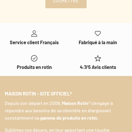
SOUMETTRE
Service client Français
Fabriqué à la main
Produits en rotin
4.7/5 Avis clients
MAISON ROTIN - SITE OFFICIEL®
Depuis son départ en 2009,
Maison Rotin
® s'engage à
répondre aux besoins de sa clientèle en élargissant
constamment sa
gamme de produits en rotin.
Sublimez vos décors, en leur apportant une touche