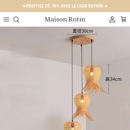
Passer
★PROFITEZ DE -15% AVEC LE CODE ROTIN15 ★
au
contenu
Abat jour rotin
Miroir rotin
Tabouret rotin
Poubelle rotin
Suspension Rotin
Panier rotin
Pouf rotin
Corbeille rotin
Lustre rotin
Tapis rotin
Table basse rotin
Malle rotin
Plafonnier rotin
Patere rotin
Table de chevet rotin
Coffre jouet rotin
Applique murale rotin
Porte manteau rotin
Chevets rotin
Coffre rotin
Lampe rotin
Cache pot rotin
Etagere rotin
Lanterne rotin
Vase rotin
Lampadaire rotin
Porte plante rotin