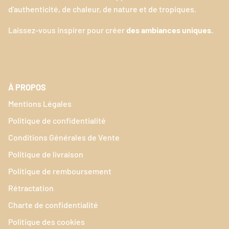
d'authenticité, de chaleur, de nature et de tropiques.
Laissez-vous inspirer pour créer
des ambiances uniques.
À PROPOS
Mentions Légales
Politique de confidentialité
Conditions Générales de Vente
Politique de livraison
Politique de remboursement
Rétractation
Charte de confidentialité
Politique des cookies