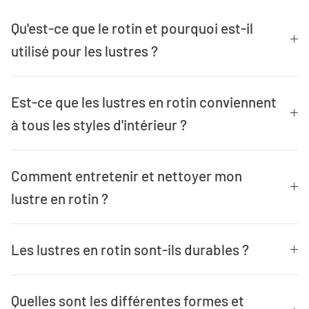
Qu'est-ce que le rotin et pourquoi est-il
utilisé pour les lustres ?
Est-ce que les lustres en rotin conviennent
à tous les styles d'intérieur ?
Comment entretenir et nettoyer mon
lustre en rotin ?
Les lustres en rotin sont-ils durables ?
Quelles sont les différentes formes et