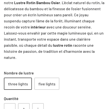
notre
Lustre Rotin Bambou Osier
. L'éclat naturel du rotin, la
délicatesse du bambou et la finesse de l'osier fusionnent
pour créer un écrin lumineux sans pareil. Ce joyau
suspendu capture l'âme de la forêt, illuminant chaque
recoin de votre
intérieur
avec une douceur sereine.
Laissez-vous envahir par cette magie lumineuse qui, en un
instant, transporte votre espace dans une clairière
paisible, où chaque détail du
lustre rotin
raconte une
histoire de passion, de tradition et d'harmonie avec la
nature.
Nombre de lustre
three lights
five lights
Quantité