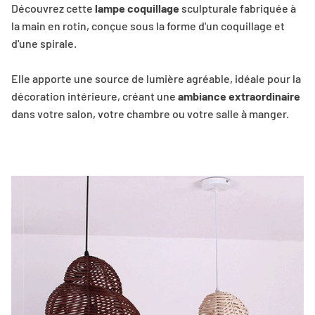
Découvrez cette
lampe
coquillage
sculpturale fabriquée à
la main en rotin, conçue sous la forme d'un coquillage et
d'une spirale.
Elle apporte une source de lumière agréable, idéale pour la
décoration intérieure, créant une
ambiance extraordinaire
dans votre salon, votre chambre ou votre salle à manger.