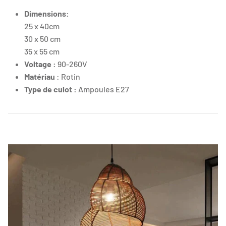
Dimensions:
25 x 40cm
30 x 50 cm
35 x 55 cm
Voltage :
90-260V
Matériau
: Rotin
Type de culot :
Ampoules E27