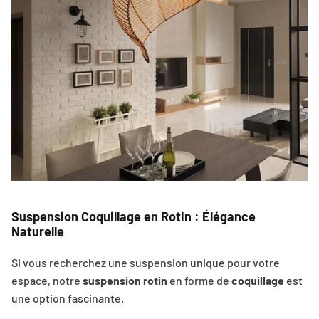
Suspension Coquillage en Rotin : Élégance
Naturelle
Si vous recherchez une suspension unique pour votre
espace, notre
suspension rotin
en forme de
coquillage
est
une option fascinante.