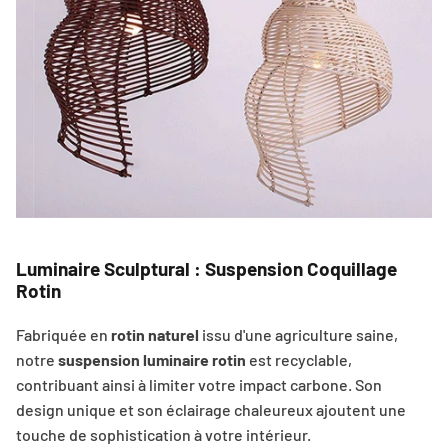
Luminaire Sculptural : Suspension Coquillage
Rotin
Fabriquée en
rotin naturel
issu d'une agriculture saine,
notre
suspension luminaire rotin
est recyclable,
contribuant ainsi à limiter votre impact carbone. Son
design unique et son éclairage chaleureux ajoutent une
touche de sophistication à votre intérieur.