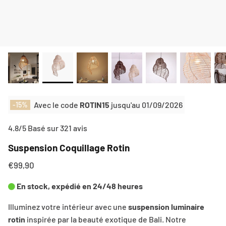
Lampe sur pied rotin
Cadre rotin
Lampe de chevet rotin
Cadre photo rotin
Horloge rotin
Avec le code
ROTIN15
jusqu'au
01/09/2026
-15%
4.8/5 Basé sur 321 avis
Suspension Coquillage Rotin
€99,90
En stock, expédié en 24/48 heures
Illuminez votre intérieur avec une
suspension luminaire
rotin
inspirée par la beauté exotique de Bali. Notre