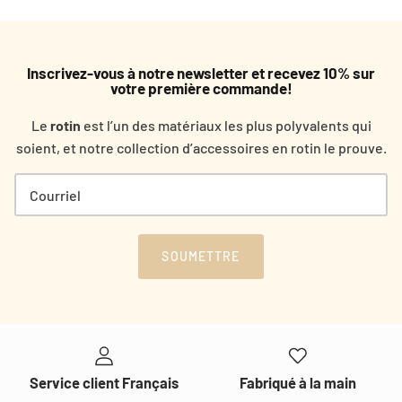
Inscrivez-vous à notre newsletter et recevez 10% sur
votre première commande!
Le
rotin
est l’un des matériaux les plus polyvalents qui
soient, et notre collection d’accessoires en rotin le prouve.
SOUMETTRE
Service client Français
Fabriqué à la main