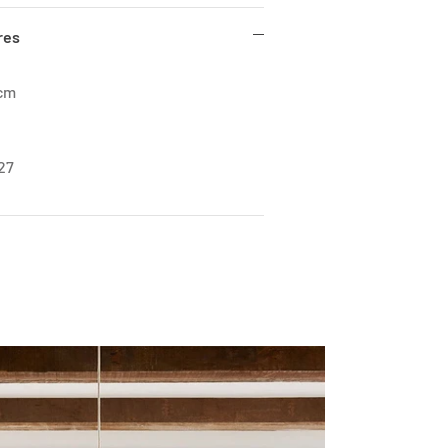
res
0cm
27