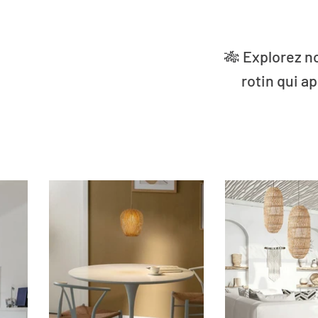
🎋 Explorez n
rotin qui a