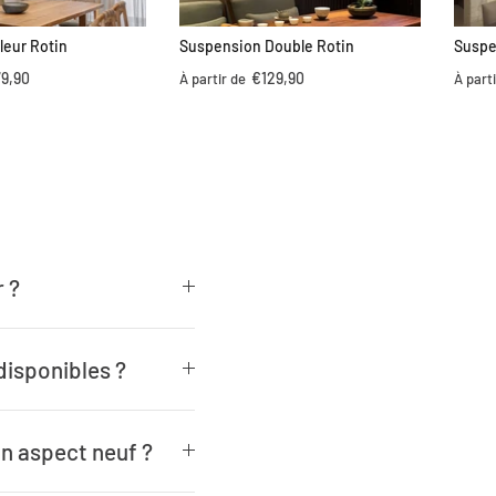
leur Rotin
Suspension Double Rotin
Suspe
9,90
€129,90
À partir de
À parti
 ?
disponibles ?
n aspect neuf ?