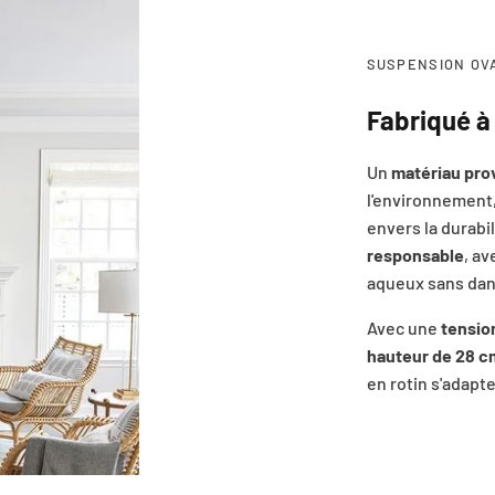
SUSPENSION OV
Fabriqué à 
Un
matériau pro
l'environnement,
envers la durabil
responsable
, av
aqueux sans dang
Avec une
tensio
hauteur de 28 c
en rotin s'adapt